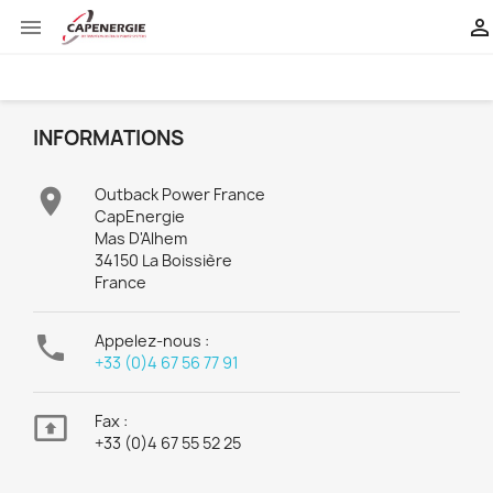


INFORMATIONS

Outback Power France
CapEnergie
Mas D'Alhem
34150 La Boissière
France

Appelez-nous :
+33 (0)4 67 56 77 91

Fax :
+33 (0)4 67 55 52 25