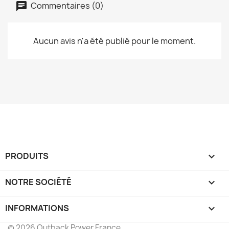
Commentaires (0)
Aucun avis n'a été publié pour le moment.
PRODUITS

NOTRE SOCIÉTÉ

INFORMATIONS
keyboard_arrow_down
© 2026 Outback Power France